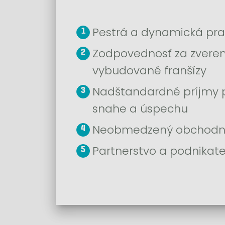
Pestrá a dynamická pr
Zodpovednosť za zveren
vybudované franšízy
Nadštandardné príjmy
snahe a úspechu
Neobmedzený obchodný 
Partnerstvo a podnikat