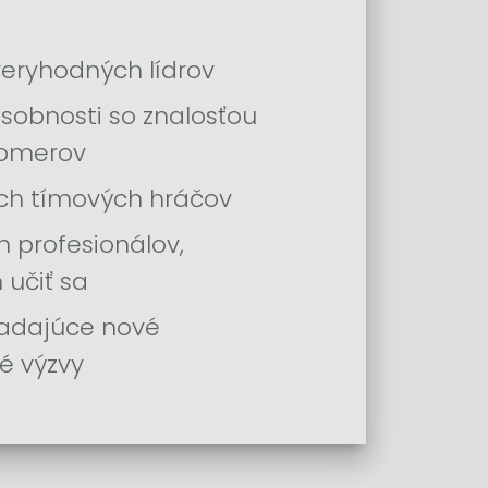
veryhodných lídrov
sobnosti so znalosťou
pomerov
h tímových hráčov
 profesionálov,
 učiť sa
ľadajúce nové
é výzvy