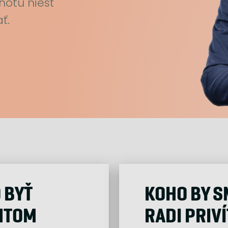
hotu niesť
ť.
MICHAL KREJČÍ
 BYŤ
KOHO BY S
NTOM
RADI PRIVÍ