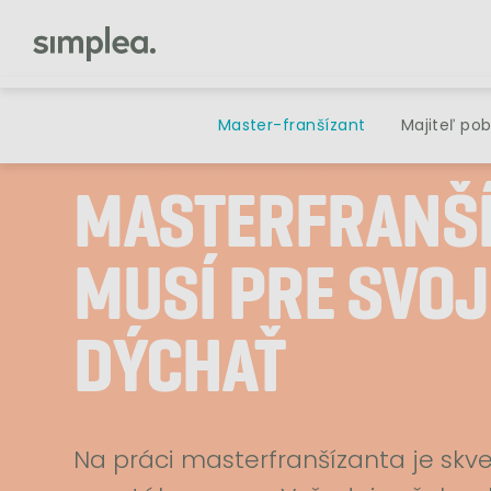
Master-franšízant
Majiteľ po
MASTERFRANŠ
MUSÍ PRE SVOJ
DÝCHAŤ
Na práci masterfranšízanta je skve