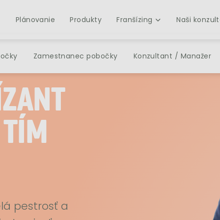
Plánovanie
Produkty
Franšízing
Naši konzult
bočky
Zamestnanec pobočky
Konzultant / Manažer
ÍZANT
 TÍM
lá pestrosť a