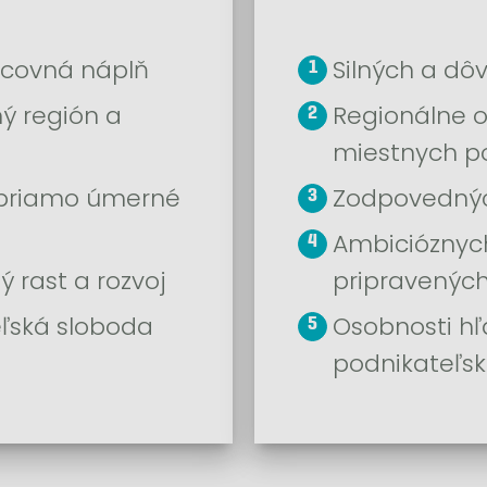
acovná náplň
Silných a dô
ý región a
Regionálne o
miestnych 
 priamo úmerné
Zodpovednýc
Ambicióznych
rast a rozvoj
pripravených
eľská sloboda
Osobnosti h
podnikateľsk