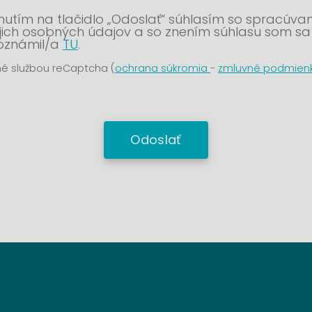
knutím na tlačidlo „Odoslať“ súhlasím so spracúva
ich osobných údajov a so znením súhlasu som sa
oznámil/a
TU
.
é službou reCaptcha (
ochrana súkromia
-
zmluvné podmien
Odoslať