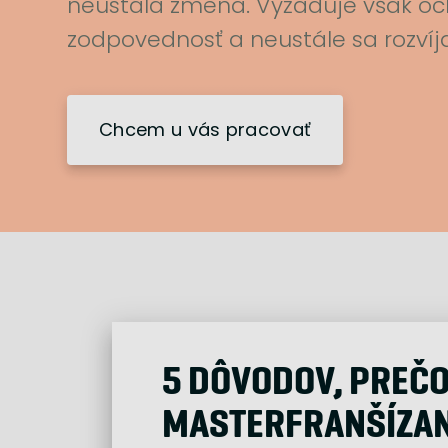
neustála zmena. Vyžaduje však oc
zodpovednosť a neustále sa rozvíja
Chcem u vás pracovať
5 DÔVODOV, PREČO
MASTERFRANŠÍZA