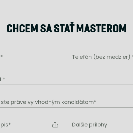
CHCEM SA STAŤ MASTEROM
*
Telefón (bez medzier) 
l *
 ste práve vy vhodným kandidátom*
opis*
Ďalšie prílohy