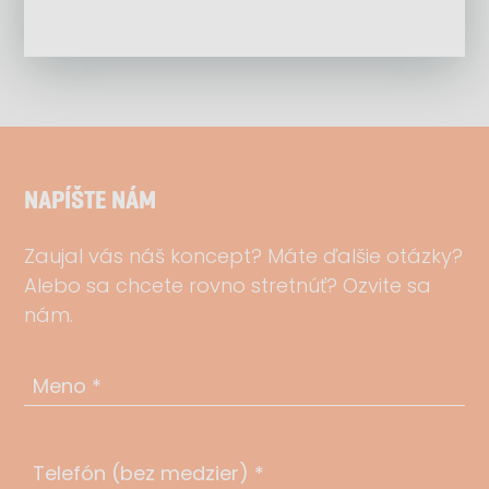
NAPÍŠTE NÁM
Zaujal vás náš koncept? Máte ďalšie otázky?
Alebo sa chcete rovno stretnúť? Ozvite sa
nám.
Meno *
Telefón (bez medzier) *