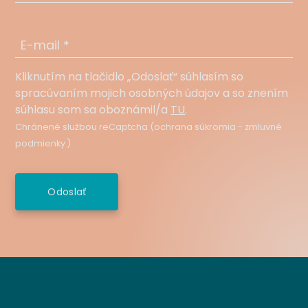
E-mail *
Kliknutím na tlačidlo „Odoslať“ súhlasím so
spracúvaním mojich osobných údajov a so znením
súhlasu som sa oboznámil/a
TU
.
Chránené službou reCaptcha (
ochrana súkromia
-
zmluvné
podmienky
)
Odoslať