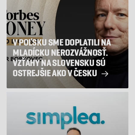
V POĽSKU SME DOPLATILI NA
MLADÍCKU NEROZVÁŽNOSŤ.
VZŤAHY NA SLOVENSKU SÚ
OSTREJŠIE AKO V ČESKU