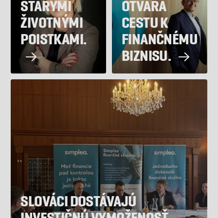
STARÝMI
OTVÁRA
ŽIVOTNÝMI
CESTU K
POISTKAMI.
FINANČNÉMU
BIZNISU.
SLOVÁCI DOSTÁVAJÚ