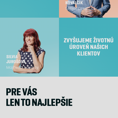
KOVALČÍK
Senior Director
ZVYŠUJEME ŽIVOTNÚ
ÚROVEŇ NAŠICH
KLIENTOV
SILVIA
JUROŠOVÁ
Majiteľka franšízy
PRE VÁS
LEN TO NAJLEPŠIE