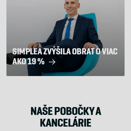
SIMPLEA ZVÝŠILA OBRAT O VIAC
AKO 19 %
NAŠE POBOČKY A
KANCELÁRIE