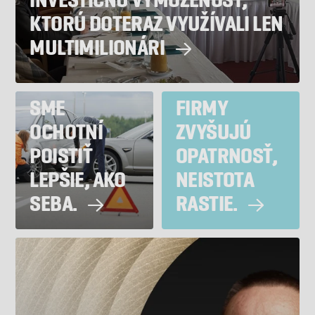
INVESTIČNÚ VYMOŽENOSŤ,
KTORÚ DOTERAZ VYUŽÍVALI LEN
MULTIMILIONÁRI
NAŠE AUTÁ
SME
FIRMY
OCHOTNÍ
ZVYŠUJÚ
POISTIŤ
OPATRNOSŤ,
LEPŠIE, AKO
NEISTOTA
SEBA.
RASTIE.