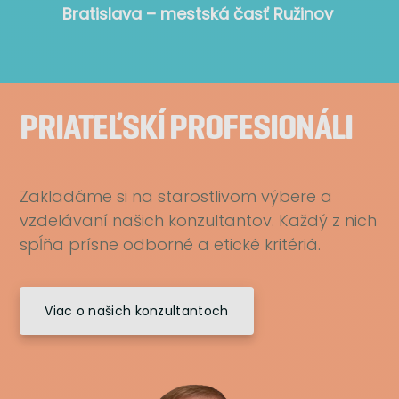
Bratislava – mestská časť Ružinov
PRIATEĽSKÍ PROFESIONÁLI
Zakladáme si na starostlivom výbere a
vzdelávaní našich konzultantov. Každý z nich
spĺňa prísne odborné a etické kritériá.
Viac o našich konzultantoch