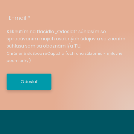
E-mail *
Kliknutím na tlačidlo „Odoslať“ súhlasím so
spracúvaním mojich osobných údajov a so znením
súhlasu som sa oboznámil/a
TU
.
Chránené službou reCaptcha (
ochrana súkromia
-
zmluvné
podmienky
)
Odoslať