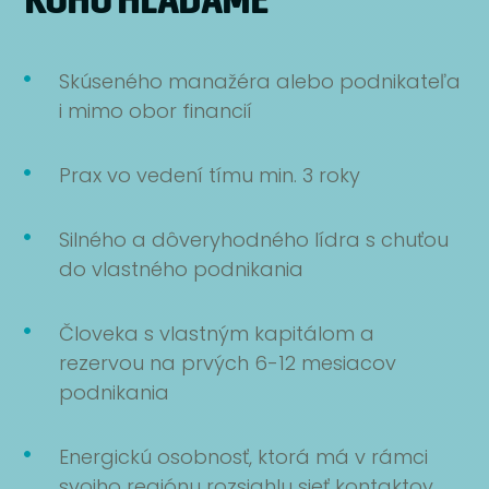
KOHO HĽADÁME
Skúseného manažéra alebo podnikateľa
i mimo obor financií
Prax vo vedení tímu min. 3 roky
Silného a dôveryhodného lídra s chuťou
do vlastného podnikania
Človeka s vlastným kapitálom a
rezervou na prvých 6-12 mesiacov
podnikania
Energickú osobnosť, ktorá má v rámci
svojho regiónu rozsiahlu sieť kontaktov