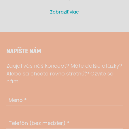
Zobraziť viac
NAPÍŠTE NÁM
Zaujal vás náš koncept? Máte ďalšie otázky?
Alebo sa chcete rovno stretnúť? Ozvite sa
nám.
Meno *
Telefón (bez medzier) *