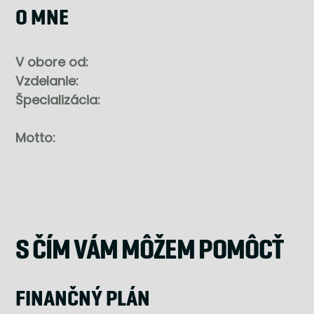
O MNE
V obore od:
Vzdelanie:
Špecializácia:
Motto:
S ČÍM VÁM MÔŽEM POMÔCŤ
FINANČNÝ PLÁN