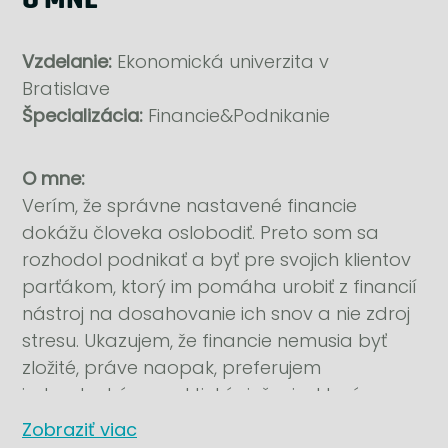
Vzdelanie:
Ekonomická univerzita v
Bratislave
Špecializácia:
Financie&Podnikanie
O mne:
Verím, že správne nastavené financie
dokážu človeka oslobodiť. Preto som sa
rozhodol podnikať a byť pre svojich klientov
parťákom, ktorý im pomáha urobiť z financií
nástroj na dosahovanie ich snov a nie zdroj
stresu. Ukazujem, že financie nemusia byť
zložité, práve naopak, preferujem
jednoduché a praktické riešenia, ktoré
dávajú zmysel a prinášajú pokoj a istotu v
Zobraziť viac