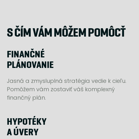
každodennom živote…Či už chcete riešiť svoje
osobné financie alebo podnikať spolu s
nami, poďme sa zoznámiť - pozývam vás
na kávu.
S ČÍM VÁM MÔŽEM POMÔCŤ
FINANČNÉ
PLÁNOVANIE
Jasná a zmysluplná stratégia vedie k cieľu.
Pomôžem vám zostaviť váš komplexný
finančný plán.
HYPOTÉKY
A ÚVERY